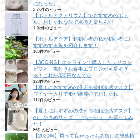
になった。
3.7k件のビュー
【ボトルアクアリウム】でおすすめのボト
ル。おしゃれな瓶で水換え楽ちん◎
1.9k件のビュー
【ボトルアクア】超初心者の私が初心者にお
すすめする魚を紹介します！
163件のビュー
【3COINS】オンラインで購入したシリコン
ビブと、襟付きお食事エプロンが可愛すぎ
る！これが330円なんて◎
128件のビュー
【夏！におすすめの洗える接触冷感マスク】
ワイヤー入りで形が綺麗◎でおしゃれ
112件のビュー
【夏！におすすめの洗える接触冷感マスク】
の「小さめサイズ」「ベージュ」を買ってみ
た！
86件のビュー
【2020年】買って良かったもの癒しの観葉植