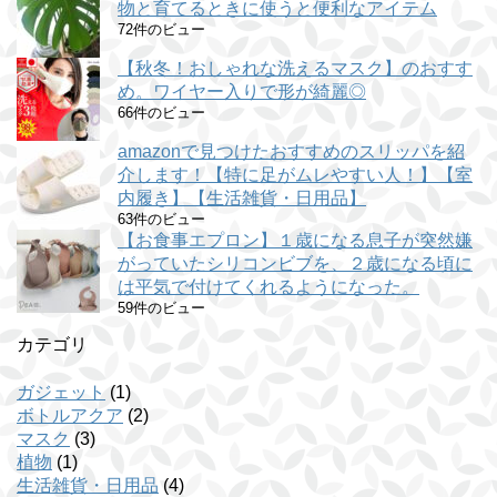
物と育てるときに使うと便利なアイテム
72件のビュー
【秋冬！おしゃれな洗えるマスク】のおすす
め。ワイヤー入りで形が綺麗◎
66件のビュー
amazonで見つけたおすすめのスリッパを紹
介します！【特に足がムレやすい人！】【室
内履き】【生活雑貨・日用品】
63件のビュー
【お食事エプロン】１歳になる息子が突然嫌
がっていたシリコンビブを、２歳になる頃に
は平気で付けてくれるようになった。
59件のビュー
カテゴリ
ガジェット
(1)
ボトルアクア
(2)
マスク
(3)
植物
(1)
生活雑貨・日用品
(4)