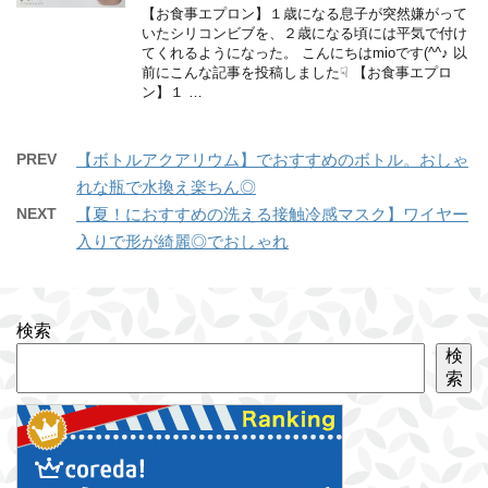
【お食事エプロン】１歳になる息子が突然嫌がって
いたシリコンビブを、２歳になる頃には平気で付け
てくれるようになった。 こんにちはmioです(^^♪ 以
前にこんな記事を投稿しました☟ 【お食事エプロ
ン】１ …
PREV
【ボトルアクアリウム】でおすすめのボトル。おしゃ
れな瓶で水換え楽ちん◎
NEXT
【夏！におすすめの洗える接触冷感マスク】ワイヤー
入りで形が綺麗◎でおしゃれ
検索
検
索