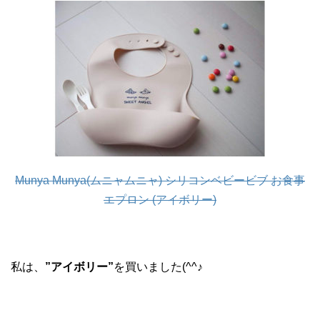
Munya Munya(ムニャムニャ) シリコンベビービブ お食事
エプロン (アイボリー)
私は、
”アイボリー”
を買いました(^^♪