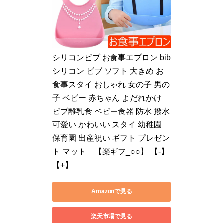
シリコンビブ お食事エプロン bib 
シリコン ビブ ソフト 大きめ お
食事スタイ おしゃれ 女の子 男の
子 ベビー 赤ちゃん よだれかけ 
ビブ離乳食 ベビー食器 防水 撥水 
可愛い かわいい スタイ 幼稚園 
保育園 出産祝い ギフト プレゼン
ト マット　【楽ギフ_○○】 【-】
【+】
Amazonで見る
楽天市場で見る