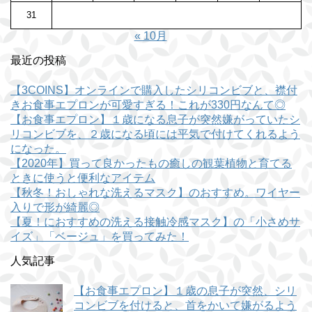
31
« 10月
最近の投稿
【3COINS】オンラインで購入したシリコンビブと、襟付
きお食事エプロンが可愛すぎる！これが330円なんて◎
【お食事エプロン】１歳になる息子が突然嫌がっていたシ
リコンビブを、２歳になる頃には平気で付けてくれるよう
になった。
【2020年】買って良かったもの癒しの観葉植物と育てる
ときに使うと便利なアイテム
【秋冬！おしゃれな洗えるマスク】のおすすめ。ワイヤー
入りで形が綺麗◎
【夏！におすすめの洗える接触冷感マスク】の「小さめサ
イズ」「ベージュ」を買ってみた！
人気記事
【お食事エプロン】１歳の息子が突然、シリ
コンビブを付けると、首をかいて嫌がるよう