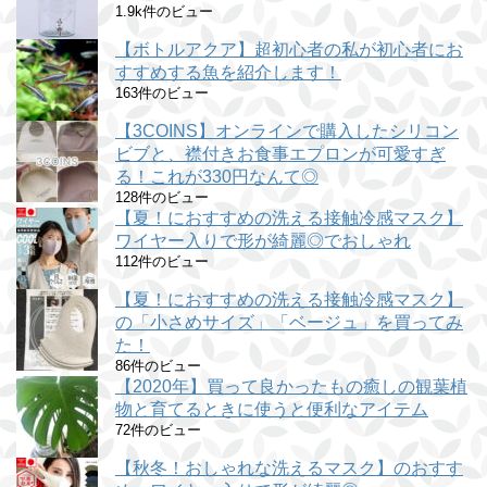
1.9k件のビュー
【ボトルアクア】超初心者の私が初心者にお
すすめする魚を紹介します！
163件のビュー
【3COINS】オンラインで購入したシリコン
ビブと、襟付きお食事エプロンが可愛すぎ
る！これが330円なんて◎
128件のビュー
【夏！におすすめの洗える接触冷感マスク】
ワイヤー入りで形が綺麗◎でおしゃれ
112件のビュー
【夏！におすすめの洗える接触冷感マスク】
の「小さめサイズ」「ベージュ」を買ってみ
た！
86件のビュー
【2020年】買って良かったもの癒しの観葉植
物と育てるときに使うと便利なアイテム
72件のビュー
【秋冬！おしゃれな洗えるマスク】のおすす