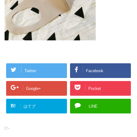
Twitter
Facebook
Google+
Pocket
B!
はてブ
LINE
-