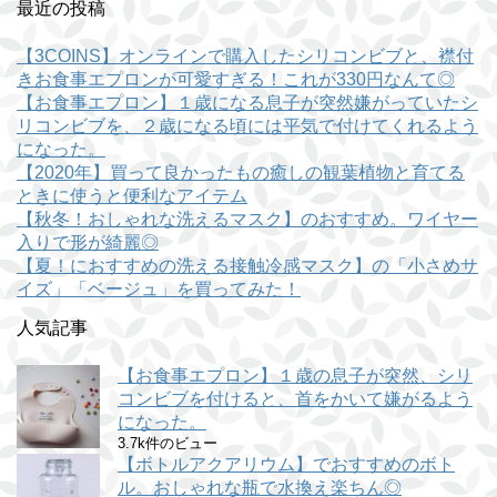
最近の投稿
【3COINS】オンラインで購入したシリコンビブと、襟付
きお食事エプロンが可愛すぎる！これが330円なんて◎
【お食事エプロン】１歳になる息子が突然嫌がっていたシ
リコンビブを、２歳になる頃には平気で付けてくれるよう
になった。
【2020年】買って良かったもの癒しの観葉植物と育てる
ときに使うと便利なアイテム
【秋冬！おしゃれな洗えるマスク】のおすすめ。ワイヤー
入りで形が綺麗◎
【夏！におすすめの洗える接触冷感マスク】の「小さめサ
イズ」「ベージュ」を買ってみた！
人気記事
【お食事エプロン】１歳の息子が突然、シリ
コンビブを付けると、首をかいて嫌がるよう
になった。
3.7k件のビュー
【ボトルアクアリウム】でおすすめのボト
ル。おしゃれな瓶で水換え楽ちん◎