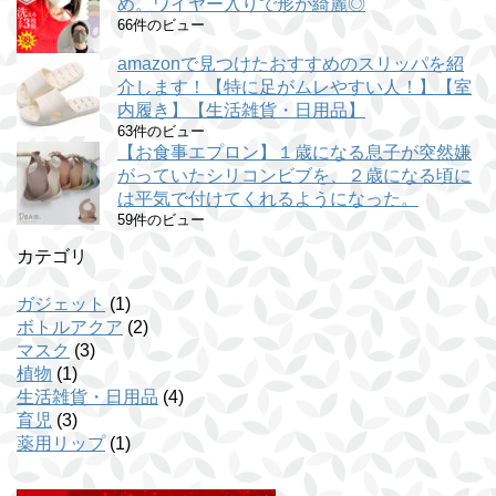
め。ワイヤー入りで形が綺麗◎
66件のビュー
amazonで見つけたおすすめのスリッパを紹
介します！【特に足がムレやすい人！】【室
内履き】【生活雑貨・日用品】
63件のビュー
【お食事エプロン】１歳になる息子が突然嫌
がっていたシリコンビブを、２歳になる頃に
は平気で付けてくれるようになった。
59件のビュー
カテゴリ
ガジェット
(1)
ボトルアクア
(2)
マスク
(3)
植物
(1)
生活雑貨・日用品
(4)
育児
(3)
薬用リップ
(1)