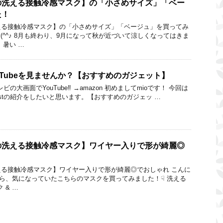
の洗える接触冷感マスク】の「小さめサイズ」「ベー
た！
える接触冷感マスク】の「小さめサイズ」「ベージュ」を買ってみ
す(^^♪ 8月も終わり、9月になって秋が近づいて涼しくなってはきま
、暑い …
でYouTubeを見ませんか？【おすすめのガジェット】
テレビの大画面でYouTube‼ →amazon 初めましてmioです！ 今回は
castの紹介をしたいと思います。【おすすめのガジェッ …
の洗える接触冷感マスク】ワイヤー入りで形が綺麗◎
る接触冷感マスク】ワイヤー入りで形が綺麗◎でおしゃれ こんに
以前から、気になっていたこちらのマスクを買ってみました！☟ 洗える
 & …