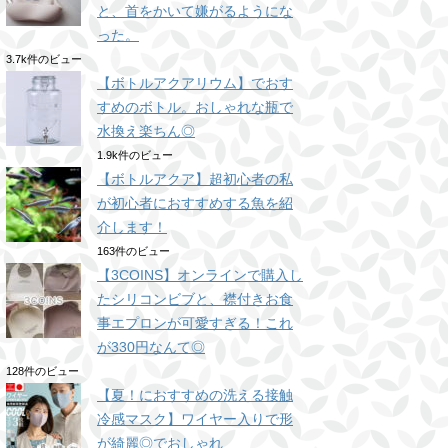
と、首をかいて嫌がるようにな
った。
3.7k件のビュー
【ボトルアクアリウム】でおす
すめのボトル。おしゃれな瓶で
水換え楽ちん◎
1.9k件のビュー
【ボトルアクア】超初心者の私
が初心者におすすめする魚を紹
介します！
163件のビュー
【3COINS】オンラインで購入し
たシリコンビブと、襟付きお食
事エプロンが可愛すぎる！これ
が330円なんて◎
128件のビュー
【夏！におすすめの洗える接触
冷感マスク】ワイヤー入りで形
が綺麗◎でおしゃれ