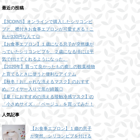
最近の投稿
【3COINS】オンラインで購入したシリコンビ
ブと、襟付きお食事エプロンが可愛すぎる！こ
れが330円なんて◎
【お食事エプロン】１歳になる息子が突然嫌が
っていたシリコンビブを、２歳になる頃には平
気で付けてくれるようになった。
【2020年】買って良かったもの癒しの観葉植物
と育てるときに使うと便利なアイテム
【秋冬！おしゃれな洗えるマスク】のおすす
め。ワイヤー入りで形が綺麗◎
【夏！におすすめの洗える接触冷感マスク】の
「小さめサイズ」「ベージュ」を買ってみた！
人気記事
【お食事エプロン】１歳の息子
が突然、シリコンビブを付ける