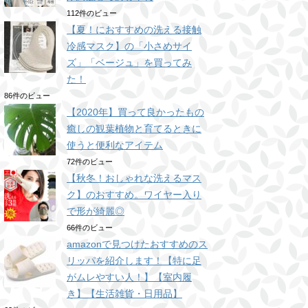
112件のビュー
【夏！におすすめの洗える接触
冷感マスク】の「小さめサイ
ズ」「ベージュ」を買ってみ
た！
86件のビュー
【2020年】買って良かったもの
癒しの観葉植物と育てるときに
使うと便利なアイテム
72件のビュー
【秋冬！おしゃれな洗えるマス
ク】のおすすめ。ワイヤー入り
で形が綺麗◎
66件のビュー
amazonで見つけたおすすめのス
リッパを紹介します！【特に足
がムレやすい人！】【室内履
き】【生活雑貨・日用品】