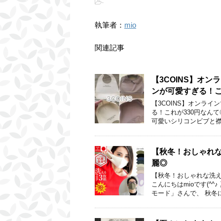
-
執筆者：
mio
関連記事
【3COINS】オ
ンが可愛すぎる！こ
【3COINS】オンラ
る！これが330円なんて◎
可愛いシリコンビブと襟
【秋冬！おしゃれ
麗◎
【秋冬！おしゃれな洗え
こんにちはmioです(^
モード」さんで、 秋冬