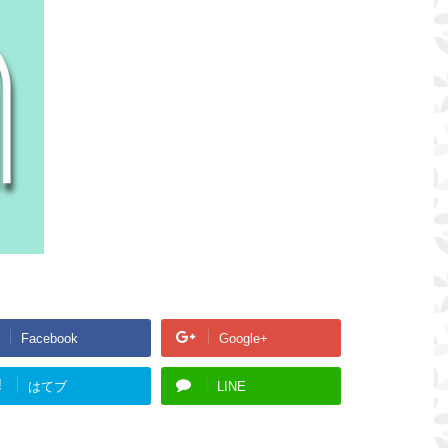
Facebook
Google+
!
はてブ
LINE