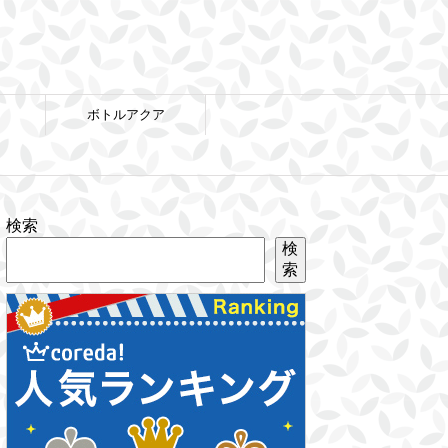
ボトルアクア
検索
検
索