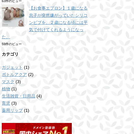
63件のビュー
【お食事エプロン】１歳になる
息子が突然嫌がっていたシリコ
ンビブを、２歳になる頃には平
気で付けてくれるようになっ
た。
59件のビュー
カテゴリ
ガジェット
(1)
ボトルアクア
(2)
マスク
(3)
植物
(1)
生活雑貨・日用品
(4)
育児
(3)
薬用リップ
(1)